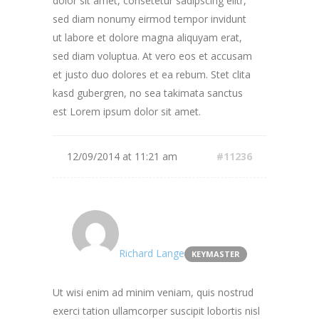
dolor sit amet, consetetur sadipscing elitr,
sed diam nonumy eirmod tempor invidunt
ut labore et dolore magna aliquyam erat,
sed diam voluptua. At vero eos et accusam
et justo duo dolores et ea rebum. Stet clita
kasd gubergren, no sea takimata sanctus
est Lorem ipsum dolor sit amet.
12/09/2014 at 11:21 am
#11236
Richard Lange
KEYMASTER
Ut wisi enim ad minim veniam, quis nostrud
exerci tation ullamcorper suscipit lobortis nisl